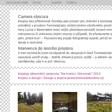
curriculum vitae
home
english
čeština
Camera obscura
Krajina bez přítomnosti člověka jako prostor pro vnímání a kontem
umístěná v prostoru Tummelplatzu (místní jméno otevřeného prostran
hory Luzný v Bavorském lese) může představovat další úroveň vnímá
zobrazenou či vnímanou jinými smysly (v případě, že přestaneme po
jako „black-box“ – Flusserovsky pojatý fotografický aparát, jehož v
skryty a neznámé.
Intervence do lesního prostoru
V den vernisáže jsem nenápadně do okrajových částí Tummelplatz
nalezené uvnitř chaty – žebřík, dřevená police, koště – a během ve
návštěvníky, zda-li si jich všimnou.
Katalog výtvarného sympozia "Na hranici–Grenznah" 2010
Krajina a design / Design a krajina [www.letohradekostrov.cz]