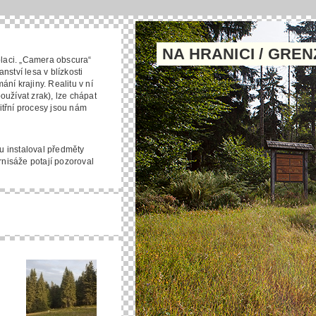
NA HRANICI / GRE
placi. „Camera obscura“
ství lesa v blízkosti
ní krajiny. Realitu v ní
užívat zrak), lze chápat
nitřní procesy jsou nám
u instaloval předměty
rnisáže potají pozoroval