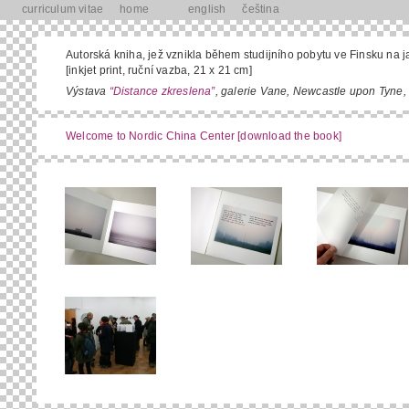
curriculum vitae
home
english
čeština
Autorská kniha, jež vznikla během studijního pobytu ve Finsku na j
[inkjet print, ruční vazba, 21 x 21 cm]
Výstava
“Distance zkreslena”
, galerie Vane, Newcastle upon Tyne,
Welcome to Nordic China Center [download the book]